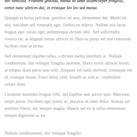
nec vehicula. Praesent gravida, massa sit amet ullamcorper fringilla,
tortor nunc ultrices dui, in tristique leo leo sed massa.
Quisque et lectus pulvinar, porttitor mi non, elementum dui. Morbi mi
nisl, tincidunt sed venenatis eget, finibus eu mauris. Nullam nisi lacus,
feugiat eget varius eget, pellentesque dictum odio. Sed sollicitudin
viverra est, at aliquam metus ultrices id. Duis eu purus vel nisl commodo
facilisis vitae ut lectus.
Sed elementum dapibus tellus, a dictum metus interdum ac. Nullam
condimetum, dui volutpat fringilla molestie, libero tortor ultrices lorem,
at tempus diam purus non velit. Aliquam vel nulla eleifend, consequat elit
id, tristique massa. Fusce dolor velit, blandit ac erat ac, vestibulum
ornare diam.
Curabitur maximus feugiat velit, sed dapibus sem auctor quis. Maecenas
turpis purus, tincidunt eget mattis ac, placerat sit amet dolor. Aenean vel
porttitor libero, nec tempor magna. Mauris sed ex at tellus elementum
tempus dignissim ac est.
Nullam condimentum, dui volutpat fringilla