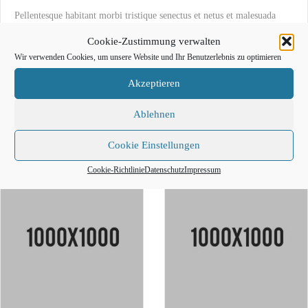
Pellentesque habitant morbi tristique senectus et netus et malesuada
fames ac turpis egestas. Vestibulum tortor quam, feugiat vitae, ultricies
Cookie-Zustimmung verwalten
eget, tempor sit amet, ante. Donec eu libero sit amet quam egestas
Wir verwenden Cookies, um unsere Website und Ihr Benutzerlebnis zu optimieren
semper. Aenean ultricies mi vitae est. Mauris placerat eleifend leo.
Akzeptieren
Ablehnen
Related Products
Cookie Einstellungen
Cookie-Richtlinie
Datenschutz
Impressum