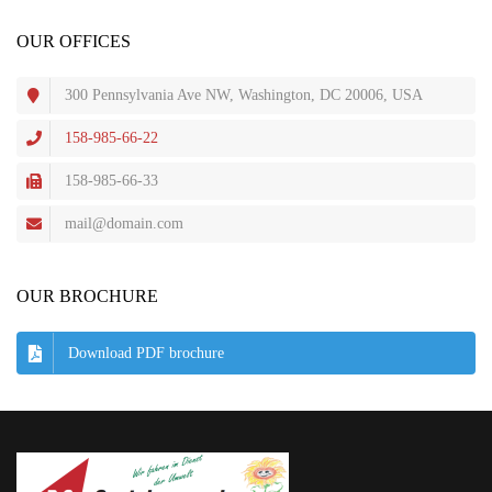
OUR OFFICES
300 Pennsylvania Ave NW, Washington, DC 20006, USA
158-985-66-22
158-985-66-33
mail@domain.com
OUR BROCHURE
Download PDF brochure