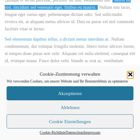
Quisque et lectus pulvinar, porttitor mi non, elementum dui.
Morbi mi
nisl, tincidunt sed venenatis eget, finibus eu mauris.
Nullam nisi lacus,
feugiat eget varius eget, pellentesque dictum odio. Sed sollicitudin
viverra est, at aliquam metus ultrices id. Duis eu purus vel nisl commodo
facilisis vitae ut lectus.
Sed elementum dapibus tellus, a dictum metus interdum ac
. Nullam
condimentum, dui volutpat fringilla molestie, libero tortor ultrices lorem,
at tempus diam purus non velit. Aliquam vel nulla eleifend, consequat elit
id, tristique massa. Fusce dolor velit, blandit ac erat ac, vestibulum
ornare diam.
Cookie-Zustimmung verwalten
Curabitur maximus feugiat velit, sed dapibus sem auctor quis. Maecenas
Wir verwenden Cookies, um unsere Website und Ihr Benutzerlebnis zu optimieren
turpis purus, tincidunt eget mattis ac, placerat sit amet dolor. Aenean vel
porttitor libero, nec tempor magna. Mauris sed ex at tellus elementum
Akzeptieren
tempus dignissim ac est.
Ablehnen
Cookie Einstellungen
Cookie-Richtlinie
Datenschutz
Impressum
Toggles & accordions